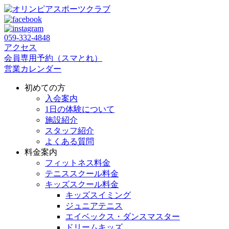
059‐332‐4848
アクセス
会員専用予約（スマとれ）
営業カレンダー
初めての方
入会案内
1日の体験について
施設紹介
スタッフ紹介
よくある質問
料金案内
フィットネス料金
テニススクール料金
キッズスクール料金
キッズスイミング
ジュニアテニス
エイベックス・ダンスマスター
ドリームキッズ