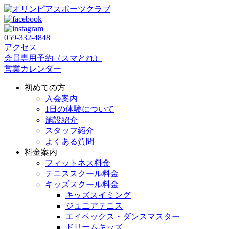
059‐332‐4848
アクセス
会員専用予約（スマとれ）
営業カレンダー
初めての方
入会案内
1日の体験について
施設紹介
スタッフ紹介
よくある質問
料金案内
フィットネス料金
テニススクール料金
キッズスクール料金
キッズスイミング
ジュニアテニス
エイベックス・ダンスマスター
ドリームキッズ