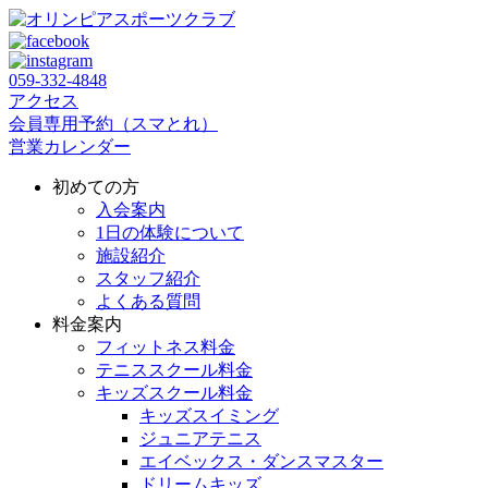
059‐332‐4848
アクセス
会員専用予約（スマとれ）
営業カレンダー
初めての方
入会案内
1日の体験について
施設紹介
スタッフ紹介
よくある質問
料金案内
フィットネス料金
テニススクール料金
キッズスクール料金
キッズスイミング
ジュニアテニス
エイベックス・ダンスマスター
ドリームキッズ