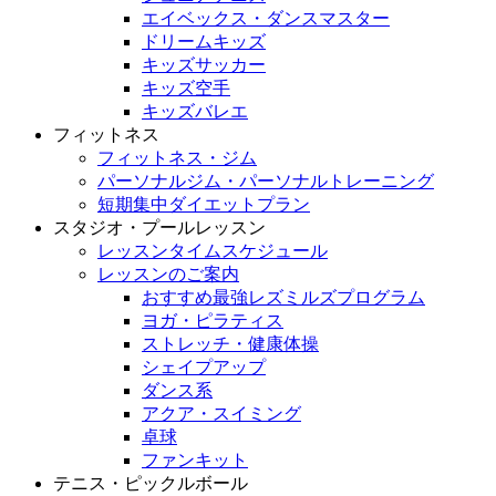
エイベックス・ダンスマスター
ドリームキッズ
キッズサッカー
キッズ空手
キッズバレエ
フィットネス
フィットネス・ジム
パーソナルジム・パーソナルトレーニング
短期集中ダイエットプラン
スタジオ・プールレッスン
レッスンタイムスケジュール
レッスンのご案内
おすすめ最強レズミルズプログラム
ヨガ・ピラティス
ストレッチ・健康体操
シェイプアップ
ダンス系
アクア・スイミング
卓球
ファンキット
テニス・ピックルボール