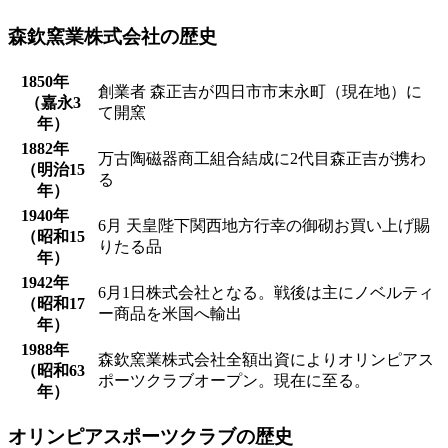
森欽窯業株式会社の歴史
1850年
創業者 森正吉が四日市市末永町（現在地）に
（嘉永3
て開窯
年）
1882年
万古陶磁器商工組合結成に2代目森正吉が携わ
（明治15
る
年）
1940年
6月 天皇陛下関西地方行幸の御砌お買い上げ賜
（昭和15
りたる品
年）
1942年
6月1日株式会社となる。戦後は主にノベルティ
（昭和17
ー商品を米国へ輸出
年）
1988年
森欽窯業株式会社全額出資によりオリンピアス
（昭和63
ポーツクラブオープン。現在に至る。
年）
オリンピアスポーツクラブの歴史