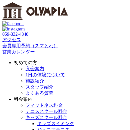
059‐332‐4848
アクセス
会員専用予約（スマとれ）
営業カレンダー
初めての方
入会案内
1日の体験について
施設紹介
スタッフ紹介
よくある質問
料金案内
フィットネス料金
テニススクール料金
キッズスクール料金
キッズスイミング
ジュニアテニス