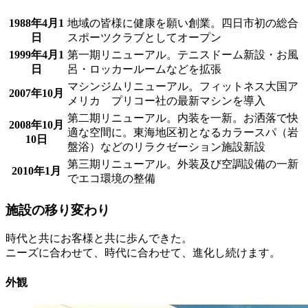
1988年4月1
地域の皆様に健康を願い創業。四日市初の総合
日
スポーツクラブとしてオープン
1999年4月1
第一期リニューアル。テニスドーム新設・お風
日
呂・ロッカールームなどを拡張
マシンジムリニューアル。フィットネス大国ア
2007年10月
メリカ プリコー社の最新マシンを導入
第二期リニューアル。内装を一新。お洒落で快
2008年10月
適な空間に。東海地区初となるカラースパ（岩
10日
盤浴）などのリラクゼーション施設新設
第三期リニューアル。外装及び空調設備の一新
2010年1月
でエコ環境の整備
施設の移り変わり
時代と共にお客様と共に歩んできた。
ニーズに合わせて、時代に合わせて、進化し続けます。
外観