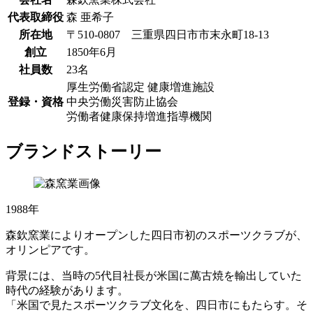
代表取締役
森 亜希子
所在地
〒510-0807 三重県四日市市末永町18-13
創立
1850年6月
社員数
23名
厚生労働省認定 健康増進施設
登録・資格
中央労働災害防止協会
労働者健康保持増進指導機関
ブランドストーリー
1988年
森欽窯業によりオープンした四日市初のスポーツクラブが、
オリンピアです。
背景には、当時の5代目社長が米国に萬古焼を輸出していた
時代の経験があります。
「米国で見たスポーツクラブ文化を、四日市にもたらす。そ