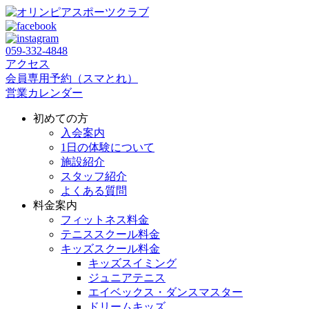
059‐332‐4848
アクセス
会員専用予約（スマとれ）
営業カレンダー
初めての方
入会案内
1日の体験について
施設紹介
スタッフ紹介
よくある質問
料金案内
フィットネス料金
テニススクール料金
キッズスクール料金
キッズスイミング
ジュニアテニス
エイベックス・ダンスマスター
ドリームキッズ