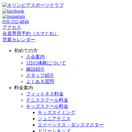
059‐332‐4848
アクセス
会員専用予約（スマとれ）
営業カレンダー
初めての方
入会案内
1日の体験について
施設紹介
スタッフ紹介
よくある質問
料金案内
フィットネス料金
テニススクール料金
キッズスクール料金
キッズスイミング
ジュニアテニス
エイベックス・ダンスマスター
ドリームキッズ