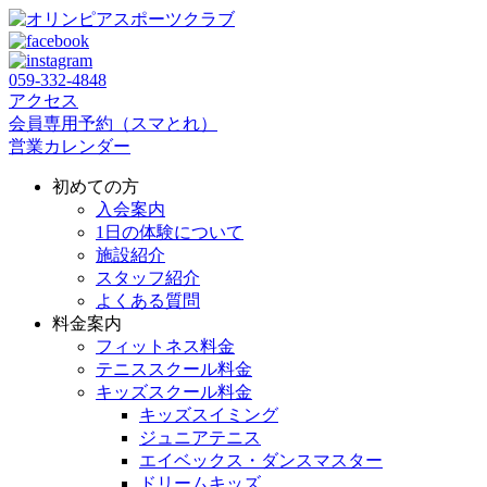
059‐332‐4848
アクセス
会員専用予約（スマとれ）
営業カレンダー
初めての方
入会案内
1日の体験について
施設紹介
スタッフ紹介
よくある質問
料金案内
フィットネス料金
テニススクール料金
キッズスクール料金
キッズスイミング
ジュニアテニス
エイベックス・ダンスマスター
ドリームキッズ