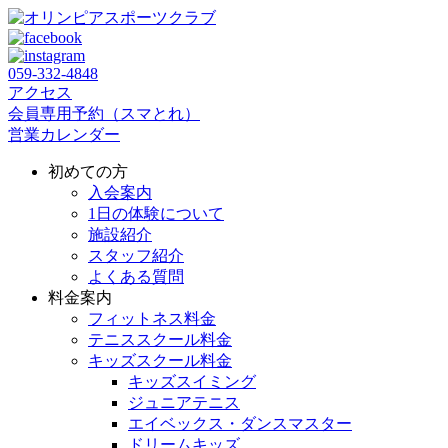
059‐332‐4848
アクセス
会員専用予約（スマとれ）
営業カレンダー
初めての方
入会案内
1日の体験について
施設紹介
スタッフ紹介
よくある質問
料金案内
フィットネス料金
テニススクール料金
キッズスクール料金
キッズスイミング
ジュニアテニス
エイベックス・ダンスマスター
ドリームキッズ