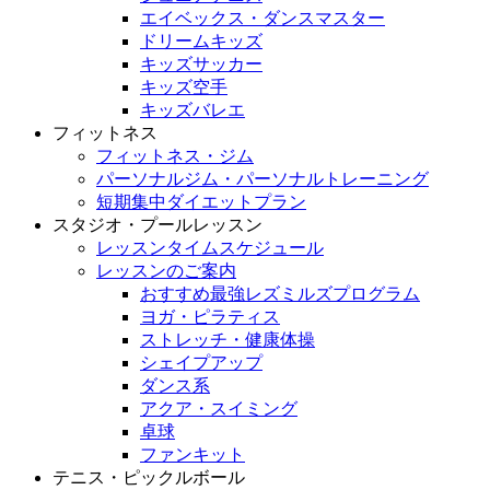
エイベックス・ダンスマスター
ドリームキッズ
キッズサッカー
キッズ空手
キッズバレエ
フィットネス
フィットネス・ジム
パーソナルジム・パーソナルトレーニング
短期集中ダイエットプラン
スタジオ・プールレッスン
レッスンタイムスケジュール
レッスンのご案内
おすすめ最強レズミルズプログラム
ヨガ・ピラティス
ストレッチ・健康体操
シェイプアップ
ダンス系
アクア・スイミング
卓球
ファンキット
テニス・ピックルボール