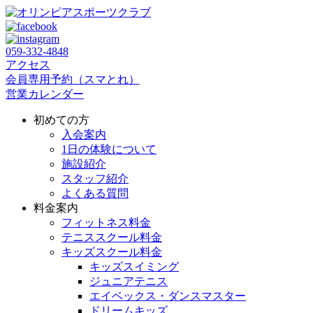
059‐332‐4848
アクセス
会員専用予約（スマとれ）
営業カレンダー
初めての方
入会案内
1日の体験について
施設紹介
スタッフ紹介
よくある質問
料金案内
フィットネス料金
テニススクール料金
キッズスクール料金
キッズスイミング
ジュニアテニス
エイベックス・ダンスマスター
ドリームキッズ