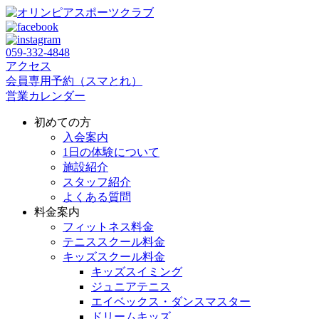
059‐332‐4848
アクセス
会員専用予約（スマとれ）
営業カレンダー
初めての方
入会案内
1日の体験について
施設紹介
スタッフ紹介
よくある質問
料金案内
フィットネス料金
テニススクール料金
キッズスクール料金
キッズスイミング
ジュニアテニス
エイベックス・ダンスマスター
ドリームキッズ