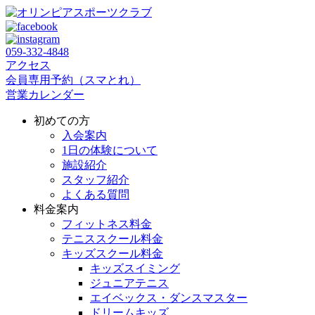
059‐332‐4848
アクセス
会員専用予約（スマとれ）
営業カレンダー
初めての方
入会案内
1日の体験について
施設紹介
スタッフ紹介
よくある質問
料金案内
フィットネス料金
テニススクール料金
キッズスクール料金
キッズスイミング
ジュニアテニス
エイベックス・ダンスマスター
ドリームキッズ