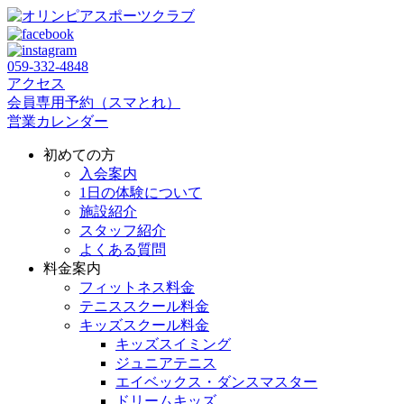
059‐332‐4848
アクセス
会員専用予約（スマとれ）
営業カレンダー
初めての方
入会案内
1日の体験について
施設紹介
スタッフ紹介
よくある質問
料金案内
フィットネス料金
テニススクール料金
キッズスクール料金
キッズスイミング
ジュニアテニス
エイベックス・ダンスマスター
ドリームキッズ