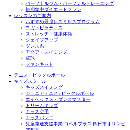
パーソナルジム・パーソナルトレーニング
短期集中ダイエットプラン
レッスンのご案内
おすすめ最強レズミルズプログラム
ヨガ・ピラティス
ストレッチ・健康体操
シェイプアップ
ダンス系
アクア・スイミング
卓球
ファンキット
テニス・ピックルボール
キッズスクール
キッズスイミング
ジュニアテニス / ピックルボール
エイベックス・ダンスマスター
ドリームキッズ
キッズ空手
キッズバレエ
児童発達支援事業 コペルプラス 四日市オリンピ
ア教室