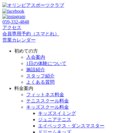
059‐332‐4848
アクセス
会員専用予約（スマとれ）
営業カレンダー
初めての方
入会案内
1日の体験について
施設紹介
スタッフ紹介
よくある質問
料金案内
フィットネス料金
テニススクール料金
キッズスクール料金
キッズスイミング
ジュニアテニス
エイベックス・ダンスマスター
ドリームキッズ