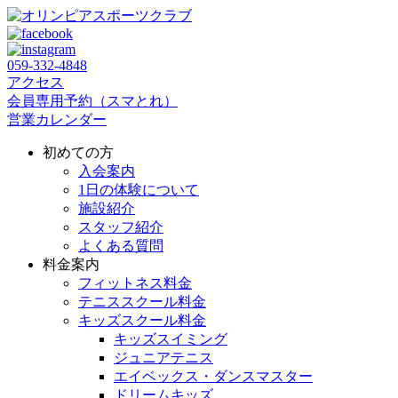
059‐332‐4848
アクセス
会員専用予約（スマとれ）
営業カレンダー
初めての方
入会案内
1日の体験について
施設紹介
スタッフ紹介
よくある質問
料金案内
フィットネス料金
テニススクール料金
キッズスクール料金
キッズスイミング
ジュニアテニス
エイベックス・ダンスマスター
ドリームキッズ