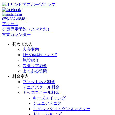
059‐332‐4848
アクセス
会員専用予約（スマとれ）
営業カレンダー
初めての方
入会案内
1日の体験について
施設紹介
スタッフ紹介
よくある質問
料金案内
フィットネス料金
テニススクール料金
キッズスクール料金
キッズスイミング
ジュニアテニス
エイベックス・ダンスマスター
ドリームキッズ