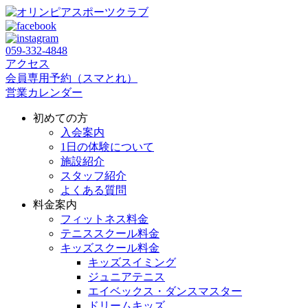
059‐332‐4848
アクセス
会員専用予約（スマとれ）
営業カレンダー
初めての方
入会案内
1日の体験について
施設紹介
スタッフ紹介
よくある質問
料金案内
フィットネス料金
テニススクール料金
キッズスクール料金
キッズスイミング
ジュニアテニス
エイベックス・ダンスマスター
ドリームキッズ