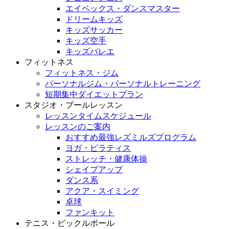
エイベックス・ダンスマスター
ドリームキッズ
キッズサッカー
キッズ空手
キッズバレエ
フィットネス
フィットネス・ジム
パーソナルジム・パーソナルトレーニング
短期集中ダイエットプラン
スタジオ・プールレッスン
レッスンタイムスケジュール
レッスンのご案内
おすすめ最強レズミルズプログラム
ヨガ・ピラティス
ストレッチ・健康体操
シェイプアップ
ダンス系
アクア・スイミング
卓球
ファンキット
テニス・ピックルボール