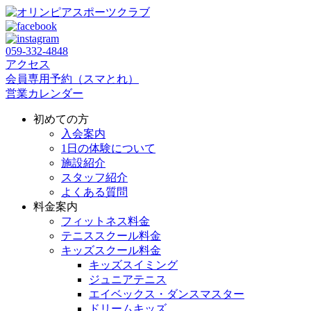
059‐332‐4848
アクセス
会員専用予約（スマとれ）
営業カレンダー
初めての方
入会案内
1日の体験について
施設紹介
スタッフ紹介
よくある質問
料金案内
フィットネス料金
テニススクール料金
キッズスクール料金
キッズスイミング
ジュニアテニス
エイベックス・ダンスマスター
ドリームキッズ