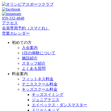
059‐332‐4848
アクセス
会員専用予約（スマとれ）
営業カレンダー
初めての方
入会案内
1日の体験について
施設紹介
スタッフ紹介
よくある質問
料金案内
フィットネス料金
テニススクール料金
キッズスクール料金
キッズスイミング
ジュニアテニス
エイベックス・ダンスマスター
ドリームキッズ