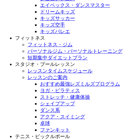
エイベックス・ダンスマスター
ドリームキッズ
キッズサッカー
キッズ空手
キッズバレエ
フィットネス
フィットネス・ジム
パーソナルジム・パーソナルトレーニング
短期集中ダイエットプラン
スタジオ・プールレッスン
レッスンタイムスケジュール
レッスンのご案内
おすすめ最強レズミルズプログラム
ヨガ・ピラティス
ストレッチ・健康体操
シェイプアップ
ダンス系
アクア・スイミング
卓球
ファンキット
テニス・ピックルボール