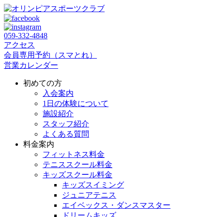
059‐332‐4848
アクセス
会員専用予約（スマとれ）
営業カレンダー
初めての方
入会案内
1日の体験について
施設紹介
スタッフ紹介
よくある質問
料金案内
フィットネス料金
テニススクール料金
キッズスクール料金
キッズスイミング
ジュニアテニス
エイベックス・ダンスマスター
ドリームキッズ