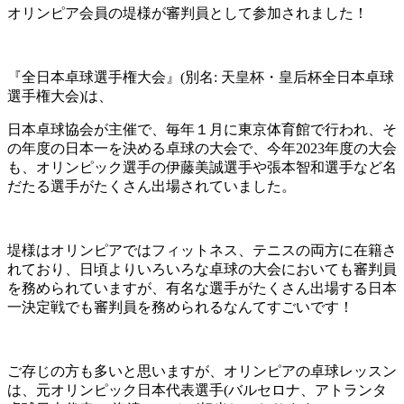
オリンピア会員の堤様が審判員として参加されました！
『全日本卓球選手権大会』(別名: 天皇杯・皇后杯全日本卓球
選手権大会)は、
日本卓球協会が主催で、毎年１月に東京体育館で行われ、そ
の年度の日本一を決める卓球の大会で、今年2023年度の大会
も、オリンピック選手の伊藤美誠選手や張本智和選手など名
だたる選手がたくさん出場されていました。
堤様はオリンピアではフィットネス、テニスの両方に在籍さ
れており、日頃よりいろいろな卓球の大会においても審判員
を務められていますが、有名な選手がたくさん出場する日本
一決定戦でも審判員を務められるなんてすごいです！
ご存じの方も多いと思いますが、オリンピアの卓球レッスン
は、元オリンピック日本代表選手(バルセロナ、アトランタ