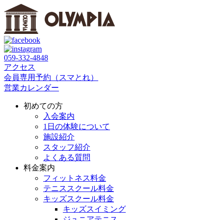
059‐332‐4848
アクセス
会員専用予約（スマとれ）
営業カレンダー
初めての方
入会案内
1日の体験について
施設紹介
スタッフ紹介
よくある質問
料金案内
フィットネス料金
テニススクール料金
キッズスクール料金
キッズスイミング
ジュニアテニス